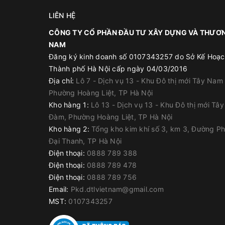
Tự điều chỉnh được
Có thể xoay được nhiều góc độ
LIÊN HỆ
Bàn cào sơn thay được lưỡi dao
CÔNG TY CỔ PHẦN ĐẦU TƯ XÂY DỰNG VÀ THƯƠN
Thiết kế nhỏ gọn, không quá nặng
NAM
Đăng ký kinh doanh số 0107343257 do Sở Kế Hoạc
Với công dụng san phẳng các loại sơn, vữa tự 
Thành phố Hà Nội cấp ngày 04/03/2016
Các chất sơn được tản ra đều không bị vón cụt lạ
Địa chỉ:
Lô 7 - Dịch vụ 13 - Khu Đô thị mới Tây Nam
Tuổi thọ lâu bền so với các loại bàn cào thông t
Phường Hoàng Liệt, TP Hà Nội
Bàn cào dễ dàng vệ sinh và bảo quản
Kho hàng 1:
Lô 13 - Dịch vụ 13 - Khu Đô thị mới Tâ
Rất thân thiệt với môi trường xung quanh
Đàm, Phường Hoàng Liệt, TP Hà Nội
Kho hàng 2:
Tổng kho kim khí số 3, km 3, Đường P
Đại Thanh, TP Hà Nội
Điện thoại:
0888 789 388
Điện thoại:
0888 789 478
Ứng Dụng:
Điện thoại:
0888 789 756
Email:
Pkd.dtlvietnam@gmail.com
Dùng để thiết lập độ sâu cho lớp sơn phủ Epoxy 
MST:
0107343257
Dùng để gạt vữa tự san bằng cho nền bê tông
Gạt vữa khô, keo dán để ốp, lát gạch