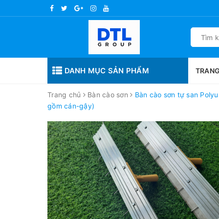
DANH MỤC SẢN PHẨM
TRANG
Trang chủ
Bàn cào sơn
Bàn cào sơn tự san Poly
gồm cán-gậy)