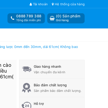
Tài khoản
Hệ thống cửa hàng
0888 789 388
(
0
) Sản phẩm
Tổng đài miễn phí
Giỏ hàng
h răng lược 0mm đến 30mm, dài 61cm( Không bao
n cào
Giao hàng nhanh
iều
Vận chuyển đa kênh
 61cm(
Bảo đảm chất lượng
Sản phẩm bảo đảm chất lượng.
Hỗ trợ