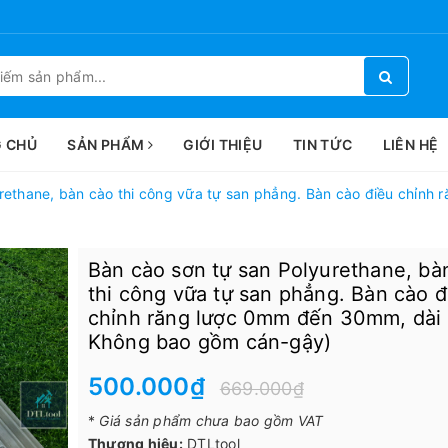
 CHỦ
SẢN PHẨM
GIỚI THIỆU
TIN TỨC
LIÊN HỆ
urethane, bàn cào thi công vữa tự san phẳng. Bàn cào điều chỉn
Bàn cào sơn tự san Polyurethane, bà
thi công vữa tự san phẳng. Bàn cào đ
chỉnh răng lược 0mm đến 30mm, dài
Không bao gồm cán-gậy)
500.000₫
669.000₫
*
Giá sản phẩm chưa bao gồm VAT
Thương hiệu:
DTLtool