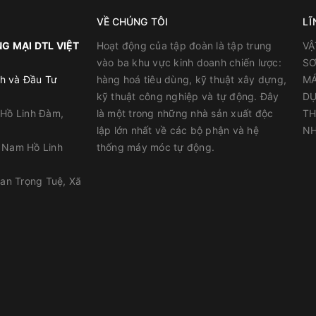
VỀ CHÚNG TÔI
LĨ
G MẠI DTL VIỆT
Hoạt động của tập đoàn là tập trung
VẬ
vào ba khu vực kinh doanh chiến lược:
SƠ
h và Đầu Tư
hàng hoá tiêu dùng, kỹ thuật xây dựng,
MÁ
chảy một cách dễ dàng, nhanh chóng
kỹ thuật công nghiệp và tự động. Đây
DỤ
i trên bề mặt sàn thi công
 Hồ Linh Đàm,
là một trong những nhà sản xuất độc
TH
hường khác.
lập lớn nhất về các bộ phận và hệ
NH
y Nam Hồ Linh
thống máy móc tự động.
han Trọng Tuệ, Xã
và latex