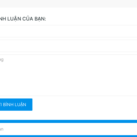
ÌNH LUẬN CỦA BẠN:
I BÌNH LUẬN