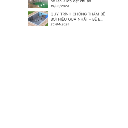
hệ lăn 3 lớp đạt chuẩn
19/06/2024
QUY TRÌNH CHỐNG THẤM BỂ
BƠI HIỆU QUẢ NHẤT - BỂ BÊ
TÔNG CỐT THÉP
25/04/2024