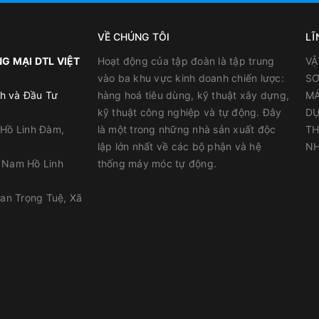
VỀ CHÚNG TÔI
LĨ
G MẠI DTL VIỆT
Hoạt động của tập đoàn là tập trung
VẬ
vào ba khu vực kinh doanh chiến lược:
SƠ
h và Đầu Tư
hàng hoá tiêu dùng, kỹ thuật xây dựng,
MÁ
kỹ thuật công nghiệp và tự động. Đây
DỤ
 Hồ Linh Đàm,
là một trong những nhà sản xuất độc
TH
lập lớn nhất về các bộ phận và hệ
NH
y Nam Hồ Linh
thống máy móc tự động.
han Trọng Tuệ, Xã