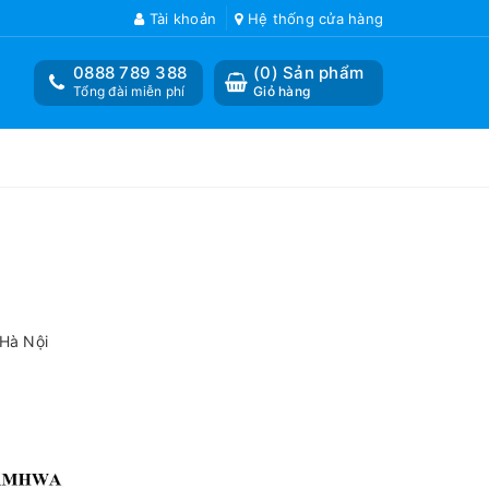
Tài khoản
Hệ thống cửa hàng
0888 789 388
(
0
) Sản phẩm
Tổng đài miễn phí
Giỏ hàng
 Hà Nội