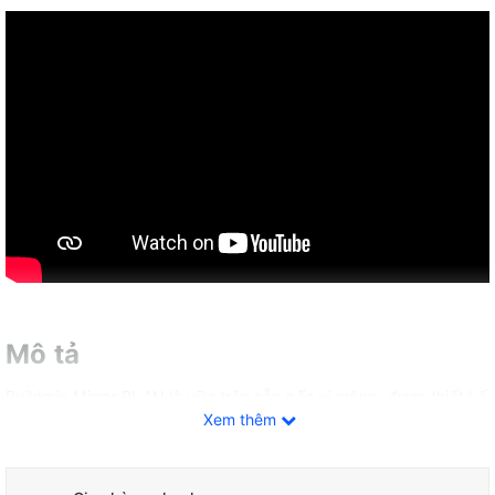
Mô tả
Buildmix Mirror PLAN là vữa trộn sẵn gốc xi măng, được thiết kế
Xem thêm
để tạo ra bề mặt sàn phẳng và mịn. Sản phẩm có tính tự chảy
cao, tự san phẳng và không co ngót sau khi thi công. Đặc biệt,
vữa này có thể được bơm, tạo điều kiện thuận lợi cho các ứng