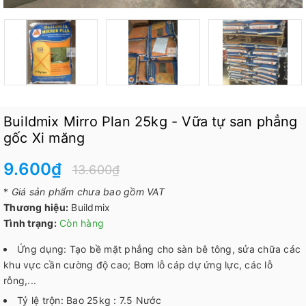
Buildmix Mirro Plan 25kg - Vữa tự san phẳng
gốc Xi măng
9.600₫
13.600₫
*
Giá sản phẩm chưa bao gồm VAT
Thương hiệu:
Buildmix
Tình trạng:
Còn hàng
Ứng dụng: Tạo bề mặt phẳng cho sàn bê tông, sửa chữa các
khu vực cần cường độ cao; Bơm lỗ cáp dự ứng lực, các lỗ
rỗng,...
Tỷ lệ trộn: Bao 25kg : 7.5 Nước