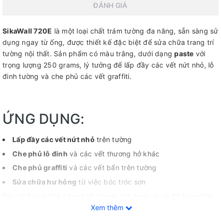
ĐÁNH GIÁ
SikaWall 720E
là một loại chất trám tường đa năng, sẵn sàng sử
dụng ngay từ ống, được thiết kế đặc biệt để sửa chữa trang trí
tường nội thất. Sản phẩm có màu trắng, dưới dạng
paste
với
trọng lượng 250 grams, lý tưởng để lấp đầy các vết nứt nhỏ, lỗ
đinh tường và che phủ các vết graffiti.
ỨNG DỤNG:
Lấp đầy các vết nứt nhỏ
trên tường
Che phủ lỗ đinh
và các vết thương hở khác
Che phủ graffiti
và các vết bẩn trên tường
Sửa chữa hư hỏng
từ việc bóc tróc sơn
Sản phẩm có tính năng khô nhanh, linh hoạt và có độ bám dính
cao, giúp đảm bảo một lớp hoàn thiện chuyên nghiệp chỉ trong
Xem thêm
hai lớp.