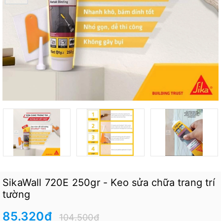
SikaWall 720E 250gr - Keo sửa chữa trang trí
tường
85.320₫
104.500₫