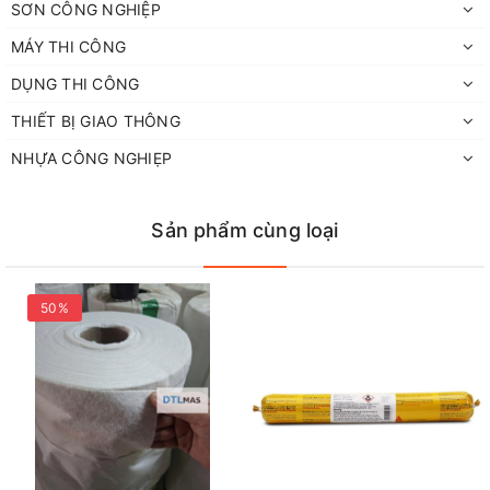
SƠN CÔNG NGHIỆP
MÁY THI CÔNG
DỤNG THI CÔNG
THIẾT BỊ GIAO THÔNG
NHỰA CÔNG NGHIẸP
Sản phẩm cùng loại
ƯU ĐIỂM:
SikaWall 720 E
mang lại nhiều lợi ích vượt trội:
50%
Sẵn sàng sử dụng
: Không cần pha trộn, có thể sử dụng
ngay từ ống.
Đa năng
: Phù hợp với nhiều loại bề mặt và ứng dụng khác
nhau.
Khô nhanh
: Giúp tiết kiệm thời gian, nhanh chóng khô và sẵn
sàng cho các bước tiếp theo.