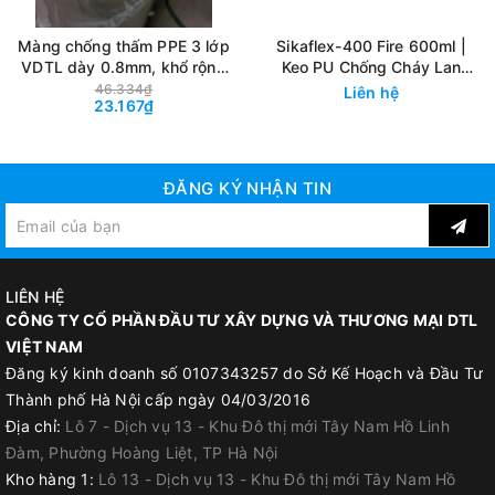
Hoàn thiện chuyên nghiệp
: Dễ dàng áp dụng, khô mịn và
Màng chống thấm PPE 3 lớp
Sikaflex-400 Fire 600ml |
mượt mà.
VDTL dày 0.8mm, khổ rộng
Keo PU Chống Cháy Lan
Kích thước tiện lợi
: Dễ dàng mang theo và sử dụng.
1.2m, tỷ trọng ~270g. Màng
Trám Khe Ngăn Cháy 4 Giờ
46.334₫
Liên hệ
23.167₫
chống thấm cao cấp, có cấu
tạo 3 lớp. Màng chống thấm
Polypropylene Elastomer
ĐĂNG KÝ NHẬN TIN
LIÊN HỆ
CÔNG TY CỔ PHẦN ĐẦU TƯ XÂY DỰNG VÀ THƯƠNG MẠI DTL
VIỆT NAM
Đăng ký kinh doanh số 0107343257 do Sở Kế Hoạch và Đầu Tư
Thành phố Hà Nội cấp ngày 04/03/2016
Địa chỉ:
Lô 7 - Dịch vụ 13 - Khu Đô thị mới Tây Nam Hồ Linh
Đàm, Phường Hoàng Liệt, TP Hà Nội
Kho hàng 1:
Lô 13 - Dịch vụ 13 - Khu Đô thị mới Tây Nam Hồ