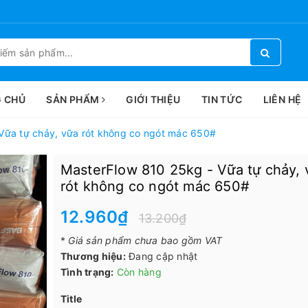
 CHỦ
SẢN PHẨM
GIỚI THIỆU
TIN TỨC
LIÊN HỆ
Vữa tự chảy, vữa rót không co ngót mác 650#
MasterFlow 810 25kg - Vữa tự chảy, 
rót không co ngót mác 650#
12.960₫
13.200₫
*
Giá sản phẩm chưa bao gồm VAT
Thương hiệu:
Đang cập nhật
Tình trạng:
Còn hàng
Title