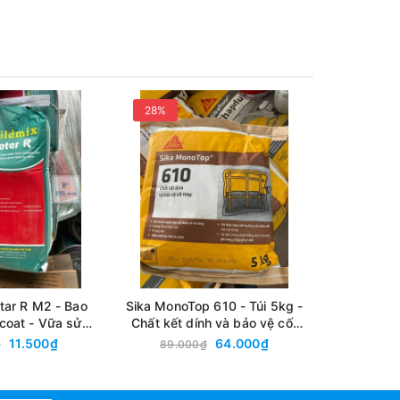
28%
18%
tar R M2 - Bao
Sika MonoTop 610 - Túi 5kg -
SikaWall 
coat - Vữa sửa
Chất kết dính và bảo vệ cốt
sửa chữa
 mỹ bề mặt bê
thép
11.500₫
64.000₫
₫
89.000₫
104.5
tông