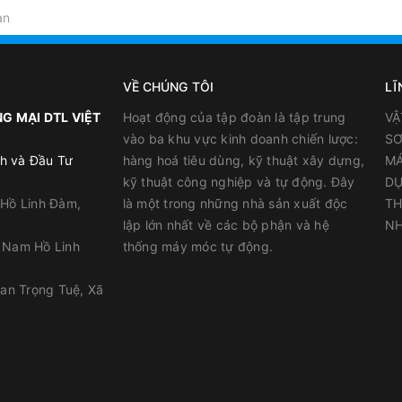
VỀ CHÚNG TÔI
LĨ
G MẠI DTL VIỆT
Hoạt động của tập đoàn là tập trung
VẬ
vào ba khu vực kinh doanh chiến lược:
SƠ
h và Đầu Tư
hàng hoá tiêu dùng, kỹ thuật xây dựng,
MÁ
kỹ thuật công nghiệp và tự động. Đây
DỤ
 Hồ Linh Đàm,
là một trong những nhà sản xuất độc
TH
lập lớn nhất về các bộ phận và hệ
NH
y Nam Hồ Linh
thống máy móc tự động.
han Trọng Tuệ, Xã