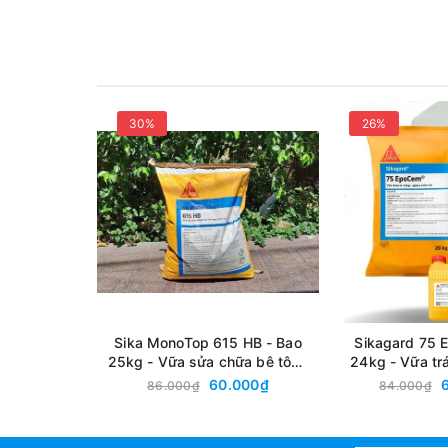
30%
26%
Sika MonoTop 615 HB - Bao
Sikagard 75 
25kg - Vữa sửa chữa bê tông
24kg - Vữa tr
Polymer cải tiến bám dính cao
epoxy 3 thành 
60.000₫
86.000₫
84.000₫