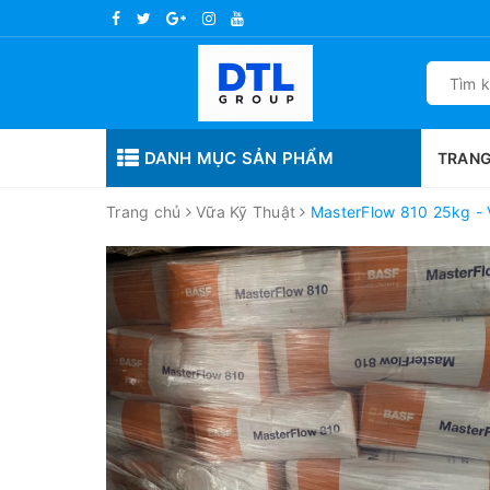
DANH MỤC SẢN PHẨM
TRANG
Trang chủ
Vữa Kỹ Thuật
MasterFlow 810 25kg - 