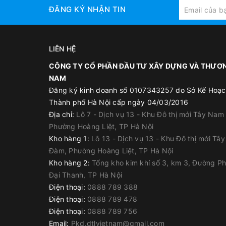
ĐĂNG KÝ NHẬN TIN
LIÊN HỆ
CÔNG TY CỔ PHẦN ĐẦU TƯ XÂY DỰNG VÀ THƯƠN
NAM
Đăng ký kinh doanh số 0107343257 do Sở Kế Hoạc
Thành phố Hà Nội cấp ngày 04/03/2016
Địa chỉ:
Lô 7 - Dịch vụ 13 - Khu Đô thị mới Tây Nam
Phường Hoàng Liệt, TP Hà Nội
Kho hàng 1:
Lô 13 - Dịch vụ 13 - Khu Đô thị mới Tâ
Đàm, Phường Hoàng Liệt, TP Hà Nội
Kho hàng 2:
Tổng kho kim khí số 3, km 3, Đường P
Đại Thanh, TP Hà Nội
Điện thoại:
0888 789 388
Điện thoại:
0888 789 478
Điện thoại:
0888 789 756
Email:
Pkd.dtlvietnam@gmail.com