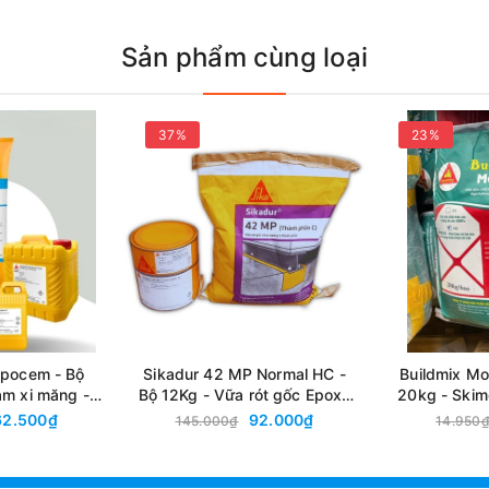
Sản phẩm cùng loại
37%
23%
Epocem - Bộ
Sikadur 42 MP Normal HC -
Buildmix Mo
ám xi măng -
Bộ 12Kg - Vữa rót gốc Epoxy
20kg - Skim
phần siêu mịn
3 thành phần đa năng, cường
chữa thẩm
62.500₫
92.000₫
145.000₫
14.950
độ cao