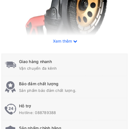
Xem thêm
Giao hàng nhanh
Vận chuyển đa kênh
Bảo đảm chất lượng
Sản phẩm bảo đảm chất lượng.
Máy có khả năng mài, đánh bóng các loại vật liệu như bê tông, gạch,
đá, gỗ… với công suất lớn lên đến 5800W
Hỗ trợ
Hotline:
088789388
Máy có thiết kế nhỏ gọn, dễ dàng cầm nắm và điều khiển.
Máy còn được trang bị hệ thống làm mát hiệu quả, giúp tăng tuổi thọ
Sản phẩm chính hãng