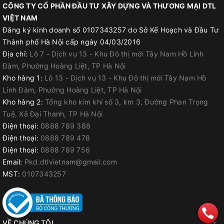
CÔNG TY CỔ PHẦN ĐẦU TƯ XÂY DỰNG VÀ THƯƠNG MẠI DTL
VIỆT NAM
Đăng ký kinh doanh số 0107343257 do Sở Kế Hoạch và Đầu Tư
Thành phố Hà Nội cấp ngày 04/03/2016
Địa chỉ:
Lô 7 - Dịch vụ 13 - Khu Đô thị mới Tây Nam Hồ Linh
Đàm, Phường Hoàng Liệt, TP Hà Nội
TRONG MÀI SÀN LẮP THÊM KHUNG MÁY MÀI
Kho hàng 1:
Lô 13 - Dịch vụ 13 - Khu Đô thị mới Tây Nam Hồ
Linh Đàm, Phường Hoàng Liệt, TP Hà Nội
THÔNG TIN SẢN PHẨM
Kho hàng 2:
Tổng kho kim khí số 3, km 3, Đường Phan Trọng
+ Công suất: 5800W
Tuệ, Xã Đại Thanh, TP Hà Nội
Điện thoại:
0888 789 388
+ Điện áp: 220V ~ 50Hz
Điện thoại:
0888 789 478
+ Đường kính đĩa mài: 100 - 150mm
Điện thoại:
0888 789 756
Email:
Pkd.dtlvietnam@gmail.com
+ Vòng quay: 3000 - 6000V/Phút
MST:
0107343257
+ Trọng lượng: ~ 3.5kg
+ Điều chỉnh 5 Tốc độ
VỀ CHÚNG TÔI
+ Chụp hút bụi có khay mài góc