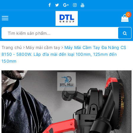
0
Toggle
navigation
Trang chủ
Máy mài cầm tay
Máy Mài Cầm Tay Đa Năng CS
8150 - 5800W. Lắp đĩa mài đến loại 100mm, 125mm đến
150mm