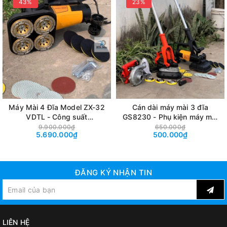
43%
23%
Máy Mài 4 Đĩa Model ZX-32
Cán dài máy mài 3 đĩa
VDTL - Công suất
GS8230 - Phụ kiện máy mài
3800W/220V-50Hz
3 đĩa
9.900.000₫
650.000₫
5.690.000₫
500.000₫
HIỆU QUẢ TRONG MÀI TƯỜNG (ĐĨA MÀI 125MM)
ĐĂNG KÝ NHẬN TIN
LIÊN HỆ