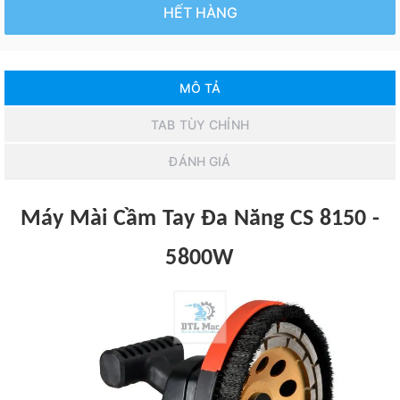
HẾT HÀNG
MÔ TẢ
TAB TÙY CHỈNH
ĐÁNH GIÁ
Máy Mài Cầm Tay Đa Năng CS 8150 -
5800W