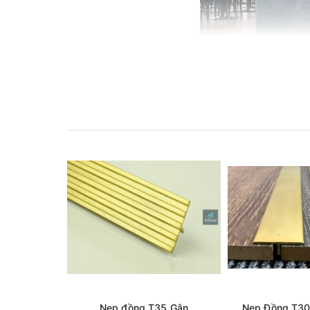
Nẹp Đồng LA - Giải Pháp Hoà
Nẹp đồng T35 Gân
Nẹp Đồng T30