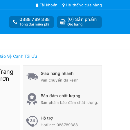
Tài khoản
Hệ thống cửa hàng
0888 789 388
(
0
) Sản phẩm
Tổng đài miễn phí
Giỏ hàng
Bảo Vệ Cạnh Tối Ưu
Trang
Giao hàng nhanh
Trơn
Vận chuyển đa kênh
Bảo đảm chất lượng
Sản phẩm bảo đảm chất lượng.
Hỗ trợ
Hotline:
088789388