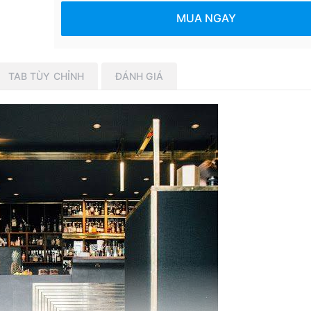
MUA NGAY
TAB TÙY CHỈNH
ĐÁNH GIÁ