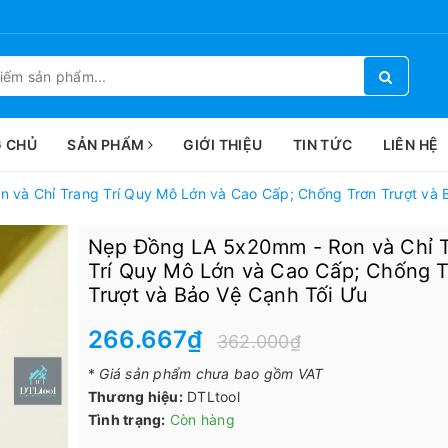
 CHỦ
SẢN PHẨM
GIỚI THIỆU
TIN TỨC
LIÊN HỆ
và Chỉ Trang Trí Quy Mô Lớn và Cao Cấp; Chống Trơn Trượt và 
Nẹp Đồng LA 5x20mm - Ron và Chỉ 
Trí Quy Mô Lớn và Cao Cấp; Chống 
Trượt và Bảo Vệ Cạnh Tối Ưu
266.667₫
362.000₫
*
Giá sản phẩm chưa bao gồm VAT
Thương hiệu:
DTLtool
Tình trạng:
Còn hàng