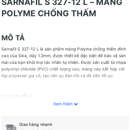
SARNAFIL S 327-12 L – MÀNG
POLYME CHỐNG THẤM
MÔ TẢ
Sarnafil S 327-12 L là sản phẩm màng Polyme chống thấm đỉnh
cao của Sika, dày 1.2mm, được thiết kế đặc biệt để bảo vệ sàn
mái của bạn khỏi mọi tác nhân tự nhiên. Được sản xuất từ nhựa
polyvinyl chloride (PVC) chất lượng cao, màng này kết hợp với
lớp polyester gia cố, tạo nên sự đàn hồi và độ bền tối ưu.
ƯU ĐIỂM
Xem thêm
Thi công nhanh và có tuổi thọ cao:
Sarnafil S 327-12 L dễ
dàng lắp đặt mà không cần đợi lớp chất kết dính khô, giúp tiết
kiệm thời gian và công sức. Với tuổi thọ ấn tượng, bạn không
Giao hàng nhanh
phải lo lắng về việc bảo trì trong một thời gian dài.