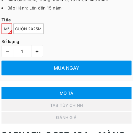
Bảo Hành: Lên đến 15 năm
Title
M²
CUỘN 2X25M
Số lượng
–
+
MUA NGAY
MÔ TẢ
TAB TÙY CHỈNH
ĐÁNH GIÁ