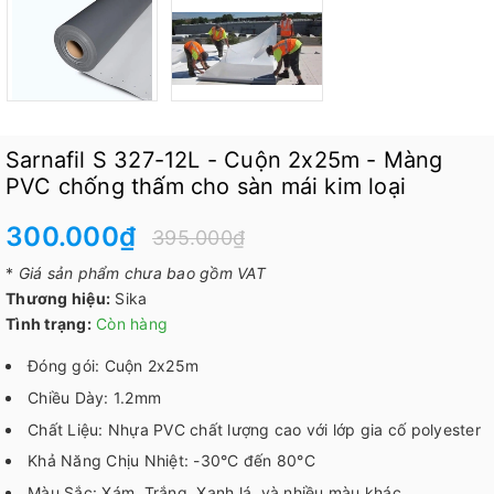
Sarnafil S 327-12L - Cuộn 2x25m - Màng
PVC chống thấm cho sàn mái kim loại
300.000₫
395.000₫
*
Giá sản phẩm chưa bao gồm VAT
Thương hiệu:
Sika
Tình trạng:
Còn hàng
Đóng gói: Cuộn 2x25m
Chiều Dày: 1.2mm
Chất Liệu: Nhựa PVC chất lượng cao với lớp gia cố polyester
Khả Năng Chịu Nhiệt: -30°C đến 80°C
Màu Sắc: Xám, Trắng, Xanh lá, và nhiều màu khác