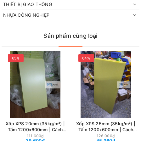
THIẾT BỊ GIAO THÔNG
NHỰA CÔNG NGHIẸP
Sản phẩm cùng loại
65%
64%
Xốp XPS 20mm (35kg/m³) |
Xốp XPS 25mm (35kg/m³) |
Tấm 1200x600mm | Cách
Tấm 1200x600mm | Cách
Nhiệt, Chống Nóng, Tôn Nền,
Nhiệt, Chống Nóng, Tôn Nền,
Ưu Điểm Nổi Bật
111.600₫
126.000₫
39.600₫
45.360₫