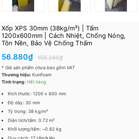
Xốp XPS 30mm (38kg/m³) | Tấm
1200x600mm | Cách Nhiệt, Chống Nóng,
Tôn Nền, Bảo Vệ Chống Thấm
56.880₫
156.240₫
*
Giá sản phẩm chưa bao gồm VAT
Thương hiệu:
KunFoam
Tình trạng:
Hết hàng
Kích thước: 1200 x 600 mm
Độ dày: 30 mm
Tỷ trọng: 38 kg/m³
Diện tích/tấm: 0.72 m²
Khối lượng/tấm: ~0.82 kg
Quy cách: 17 tấm/kiện