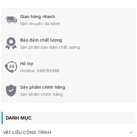
Giao hàng nhanh
Vận chuyển đa kênh
Bảo đảm chất lượng
Sản phẩm bảo đảm chất lượng.
Hỗ trợ
Hotline:
088789388
ỨNG DỤNG
Sản phẩm chính hãng
Sản phẩm chính hãng
Băng cản nước PVC Vinstops không chỉ là một sản phẩm
chống thấm mạnh mẽ mà còn đa dạng trong ứng dụng. Sản
phẩm này được thiết kế để chống thấm các mạch ngừng thi
DANH MỤC
công, khe lún, khe co giãn và có thể được lắp đặt theo chiều
ngang, chiều dọc của khe nhằm ngăn chặn nước thấm qua.
VẬT LIỆU CÔNG TRÌNH
Các ứng dụng tích hợp của Vinstops bao gồm bể chứa nước