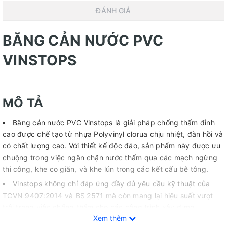
ĐÁNH GIÁ
BĂNG CẢN NƯỚC PVC
VINSTOPS
MÔ TẢ
Băng cản nước PVC Vinstops là giải pháp chống thấm đỉnh
cao được chế tạo từ nhựa Polyvinyl clorua chịu nhiệt, đàn hồi và
có chất lượng cao. Với thiết kế độc đáo, sản phẩm này được ưu
chuộng trong việc ngăn chặn nước thấm qua các mạch ngừng
thi công, khe co giãn, và khe lún trong các kết cấu bê tông.
Vinstops không chỉ đáp ứng đầy đủ yêu cầu kỹ thuật của
TCVN 9407:2014 và BS 2571 mà còn mang lại hiệu suất vượt
trội trong việc chống thấm cho các công trình xây dựng.
Xem thêm