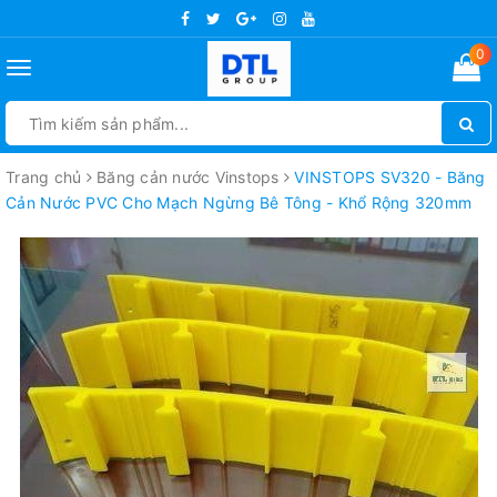
0
Toggle
navigation
Trang chủ
Băng cản nước Vinstops
VINSTOPS SV320 - Băng
Cản Nước PVC Cho Mạch Ngừng Bê Tông - Khổ Rộng 320mm