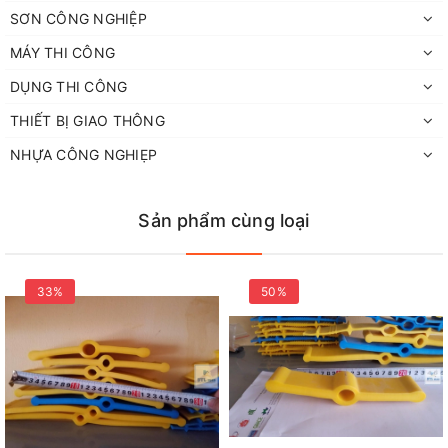
SƠN CÔNG NGHIỆP
ăn, bể chứa nước thải, đập, bể bơi, tường tầng hầm, sàn tầng
hầm, đường hầm, cống, vách thang máy và nhiều công trình xây
MÁY THI CÔNG
dựng khác.
DỤNG THI CÔNG
THIẾT BỊ GIAO THÔNG
NHỰA CÔNG NGHIẸP
Sản phẩm cùng loại
33%
50%