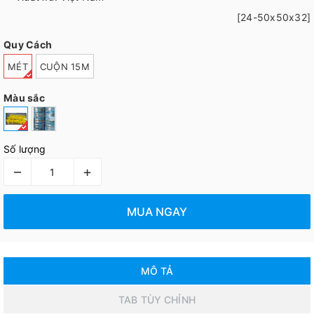
[24-50x50x32]
Quy Cách
MÉT
CUỘN 15M
Màu sắc
Số lượng
–
+
MUA NGAY
MÔ TẢ
TAB TÙY CHỈNH