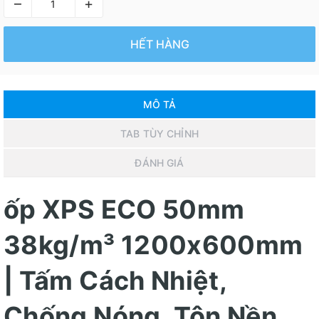
–
+
HẾT HÀNG
MÔ TẢ
TAB TÙY CHỈNH
ĐÁNH GIÁ
ốp XPS ECO 50mm
38kg/m³ 1200x600mm
| Tấm Cách Nhiệt,
Chống Nóng, Tôn Nền,