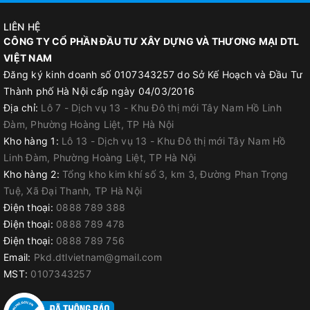
Vật liệu thân thiện với môi trường, an toàn khi sử dụng.
LIÊN HỆ
CÔNG TY CỔ PHẦN ĐẦU TƯ XÂY DỰNG VÀ THƯƠNG MẠI DTL
VIỆT NAM
Đăng ký kinh doanh số 0107343257 do Sở Kế Hoạch và Đầu Tư
Thành phố Hà Nội cấp ngày 04/03/2016
Địa chỉ:
Lô 7 - Dịch vụ 13 - Khu Đô thị mới Tây Nam Hồ Linh
Đàm, Phường Hoàng Liệt, TP Hà Nội
Kho hàng 1:
Lô 13 - Dịch vụ 13 - Khu Đô thị mới Tây Nam Hồ
Linh Đàm, Phường Hoàng Liệt, TP Hà Nội
Kho hàng 2:
Tổng kho kim khí số 3, km 3, Đường Phan Trọng
Tuệ, Xã Đại Thanh, TP Hà Nội
Điện thoại:
0888 789 388
Điện thoại:
0888 789 478
Điện thoại:
0888 789 756
Email:
Pkd.dtlvietnam@gmail.com
MST:
0107343257