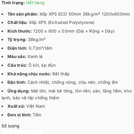
Tình trạng:
Hết hàng
Tên sản phẩm:
Xốp XPS ECO 50mm 38kg/m³ 1200x600mm
Chất liệu:
Xốp XPS (Extruded Polystyrene)
Kích thước:
1200 x 600 x 50mm (Dài × Rộng × Dày)
Tỷ trọng:
38kg/m³
Diện tích:
0.72m²/tấm
Màu sắc:
Xanh lá
Cấu trúc:
Ô kín, ép đùn
Khả năng chịu nước:
Rất thấp
Đặc tính:
Cách nhiệt, chống nóng, chịu nén, chống ẩm
Ứng dụng:
Mái tôn, mái bê tông, tôn nền, sàn, tầng hầm, kho
lạnh, bảo vệ lớp chống thấm
Xuất xứ:
Việt Nam
Đơn vị tính:
Tấm
Số lượng