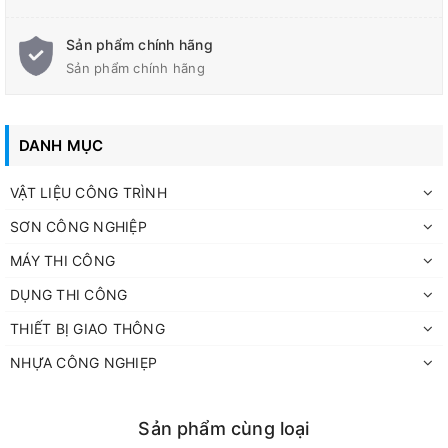
cần bảo vệ lớp chống thấm.
Sản phẩm chính hãng
Với
độ dày 50mm
,
tỷ trọng 38kg/m³
và kích thước tiêu chuẩn
Sản phẩm chính hãng
1200x600mm
, tấm XPS ECO đáp ứng tốt yêu cầu cách nhiệt
lâu dài, giảm thất thoát năng lượng và tăng tuổi thọ cho công
trình.
DANH MỤC
VẬT LIỆU CÔNG TRÌNH
SƠN CÔNG NGHIỆP
MÁY THI CÔNG
DỤNG THI CÔNG
THIẾT BỊ GIAO THÔNG
NHỰA CÔNG NGHIẸP
Sản phẩm cùng loại