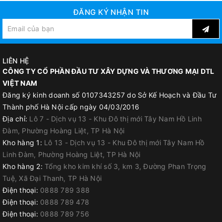
Gạch giả gỗ, inax
ĐĂNG KÝ NHẬN TIN
Gạch lát vườn…
Gạch tàu
Gạch nhám
Gạch thẻ
LIÊN HỆ
CÔNG TY CỔ PHẦN ĐẦU TƯ XÂY DỰNG VÀ THƯƠNG MẠI DTL
Gạch ngói gốm
VIỆT NAM
Gạch trang trí
Đăng ký kinh doanh số 0107343257 do Sở Kế Hoạch và Đầu Tư
Gạch hoa cỏ sân vườn..
.
Thành phố Hà Nội cấp ngày 04/03/2016
Các loại đá nhân tạo và tự nhiên, tẩy xi măng trên nhựa, trên
Địa chỉ:
Lô 7 - Dịch vụ 13 - Khu Đô thị mới Tây Nam Hồ Linh
gỗ
Đàm, Phường Hoàng Liệt, TP Hà Nội
Kho hàng 1:
Lô 13 - Dịch vụ 13 - Khu Đô thị mới Tây Nam Hồ
Linh Đàm, Phường Hoàng Liệt, TP Hà Nội
Kho hàng 2:
Tổng kho kim khí số 3, km 3, Đường Phan Trọng
Tuệ, Xã Đại Thanh, TP Hà Nội
Điện thoại:
0888 789 388
Điện thoại:
0888 789 478
Điện thoại:
0888 789 756