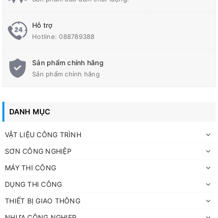
Không ảnh hưởng đến môi trường và không gian sống
Can 5 lít tẩy sạch 50 mét vuông sàn, can 1,8 lít tẩy sạch sàn
Hỗ trợ
diện tích dưới 20 mét vuông.
Hotline:
088789388
Sản phẩm chính hãng
Sản phẩm chính hãng
DANH MỤC
VẬT LIỆU CÔNG TRÌNH
SƠN CÔNG NGHIỆP
MÁY THI CÔNG
DỤNG THI CÔNG
THIẾT BỊ GIAO THÔNG
NHỰA CÔNG NGHIẸP