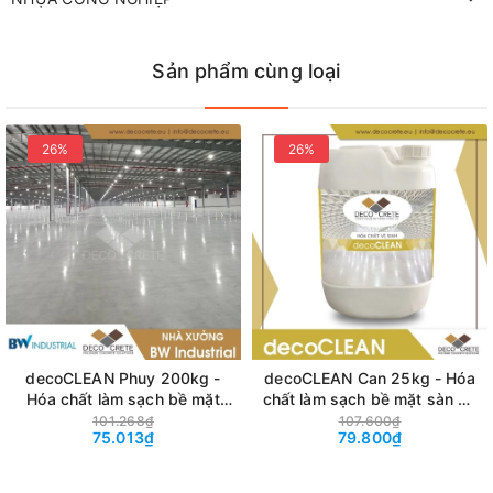
Sản phẩm cùng loại
26%
26%
Phạm vi ứng dụng của nước
tẩy xi măng H+T01
Đối với loại nước tẩy xi măng H+T01 này bạn có thể sử dụng
trên các loại gạch như:
Gạch hoa, gạch men
decoCLEAN Phuy 200kg -
decoCLEAN Can 25kg - Hóa
Hóa chất làm sạch bề mặt
chất làm sạch bề mặt sàn bê
Gạch chống trơn
sàn bê tông
tông
101.268₫
107.600₫
Gạch đất nung,…
75.013₫
79.800₫
Gạch đỏ, gạch ngói