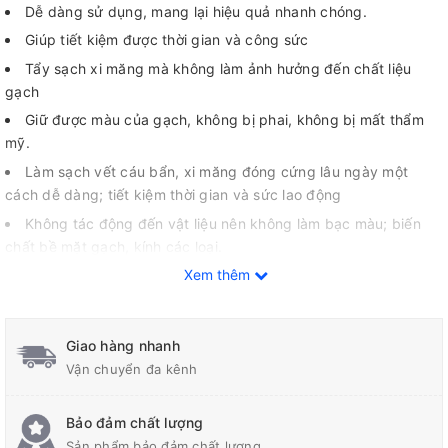
Dễ dàng sử dụng, mang lại hiệu quả nhanh chóng.
Giúp tiết kiệm được thời gian và công sức
Tẩy sạch xi măng mà không làm ảnh hưởng đến chất liệu
gạch
Giữ được màu của gạch, không bị phai, không bị mất thẩm
mỹ.
Làm sạch vết cáu bẩn, xi măng đóng cứng lâu ngày một
cách dễ dàng; tiết kiệm thời gian và sức lao động
Không tác động đến vật liệu nên không làm bạc màu; biến
chất bề mặt gạch, kính các loại.
Xem thêm
Giúp người dùng tiết kiệm được thời gian và công sức khi vệ
sinh.
Kích thước sản phẩm nhỏ gọn, dễ dàng di chuyển, vận
Giao hàng nhanh
chuyển
Vận chuyển đa kênh
Sản phẩm H+T01 phù hợp với nhu cầu và kinh phí của bản
thân
Bảo đảm chất lượng
Thành phần thân thiện và an toàn cho người sử dụng
Sản phẩm bảo đảm chất lượng.