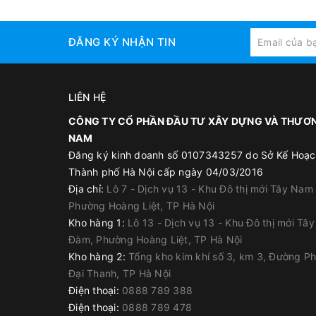
tạo 3 lớp. Màng chống thấm
- Low - VOCs, an toàn cho sức khỏe con người và 
Polypropylene Elastomer
ĐĂNG KÝ NHẬN TIN
- An toàn khi sử dụng với bể nước sạch.
Ứng dụng
LIÊN HỆ
CÔNG TY CỔ PHẦN ĐẦU TƯ XÂY DỰNG VÀ THƯƠN
Sản phẩm sử dụng để chống thấm tại các khu vực:
NAM
- Khu vực thường xuyên âm ướt: Ban công, lô gia, n
Đăng ký kinh doanh số 0107343257 do Sở Kế Hoạc
Thành phố Hà Nội cấp ngày 04/03/2016
- Bể chứa: Bể chứa nước PCCC, bể chứa nước sinh h
Địa chỉ:
Lô 7 - Dịch vụ 13 - Khu Đô thị mới Tây Nam
Phường Hoàng Liệt, TP Hà Nội
- Hố thang máy.
Kho hàng 1:
Lô 13 - Dịch vụ 13 - Khu Đô thị mới Tâ
Đàm, Phường Hoàng Liệt, TP Hà Nội
Kho hàng 2:
Tổng kho kim khí số 3, km 3, Đường P
Đóng gói
Đại Thanh, TP Hà Nội
Xô 5 kg:
Điện thoại:
0888 789 388
Điện thoại:
0888 789 478
- Túi bột xám 3.33 kg (phần A)