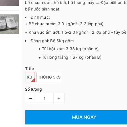
bể chứa nước, hồ bơi, hố tháng máy,... Đặc biệt an t
bể nước sinh hoạt
Định mức:
+ Bể chứa nước: 3.0 kg/m² (2-3 lớp phủ)
+ Khu vực ẩm ướt: 1.5-2.0 kg/m² ( 2 lớp phủ - tùy bề
Đóng gói: Bộ 5Kg gồm
+ Túi bột xám 3.33 kg (phần A)
+ Túi lỏng trắng 1.67 kg (phần B)
Title
KG
THÙNG 5KG
Số lượng
–
+
MUA NGAY