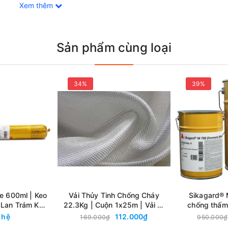
Xem thêm
Sản phẩm cùng loại
34%
39%
2 thành phần có tính đàn hồi tốt. Sản phẩm có thể thi công bằng
iệm thời gian thi công.
re 600ml | Keo
Vải Thủy Tinh Chống Cháy
Sikagard®
mét nước.
Lan Trám Khe
22.3Kg | Cuộn 1x25m | Vải E-
chống thấm
y 4 Giờ
Glass Cách Nhiệt Chịu Nhiệt
cấu bê tông 
 hệ
112.000₫
169.000₫
950.000₫
Cao
khắc nghi