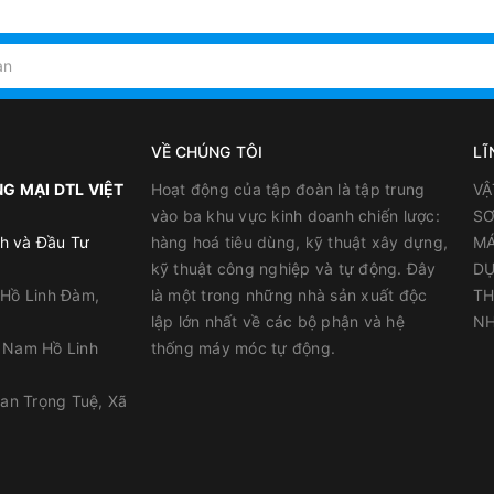
So
môi trường.
VỀ CHÚNG TÔI
LĨ
G MẠI DTL VIỆT
Hoạt động của tập đoàn là tập trung
VẬ
vào ba khu vực kinh doanh chiến lược:
SƠ
hà vệ sinh, phòng tắm, nhà bếp,...
h và Đầu Tư
hàng hoá tiêu dùng, kỹ thuật xây dựng,
MÁ
kỹ thuật công nghiệp và tự động. Đây
DỤ
oạt, hồ bơi...
 Hồ Linh Đàm,
là một trong những nhà sản xuất độc
TH
lập lớn nhất về các bộ phận và hệ
NH
y Nam Hồ Linh
thống máy móc tự động.
han Trọng Tuệ, Xã