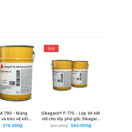
34%
34%
 con lăn
 M 790 - Màng
Sikagard® P 770 - Lớp lót kết
MATCOOL 
 và bảo vệ kết
nối cho lớp phủ gốc Sikagard
Cuộn 1x30
trong điều kiện
và Sikalastic công nghệ
Phủ Nhô
578.000₫
560.000₫
850.000₫
3.750.00
ệt, công nghệ
Solutec
Tôn, Chố