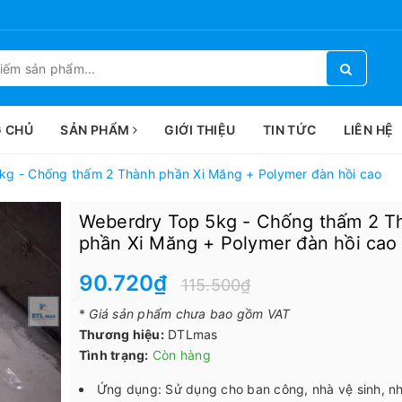
 CHỦ
SẢN PHẨM
GIỚI THIỆU
TIN TỨC
LIÊN HỆ
kg - Chống thấm 2 Thành phần Xi Măng + Polymer đàn hồi cao
Weberdry Top 5kg - Chống thấm 2 T
phần Xi Măng + Polymer đàn hồi cao
90.720₫
115.500₫
*
Giá sản phẩm chưa bao gồm VAT
Thương hiệu:
DTLmas
Tình trạng:
Còn hàng
Ứng dụng: Sử dụng cho ban công, nhà vệ sinh, n