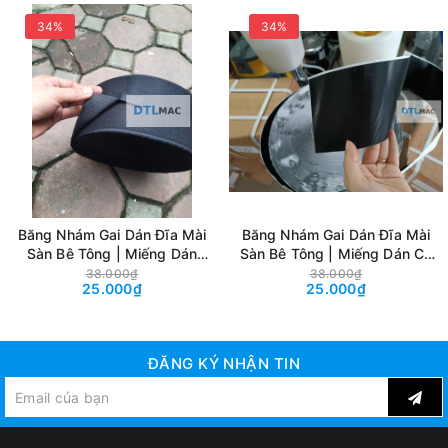
34%
34%
Băng Nhám Gai Dán Đĩa Mài
Băng Nhám Gai Dán Đĩa Mài
Sàn Bê Tông | Miếng Dán
Sàn Bê Tông | Miếng Dán Có
Cho Pad Đánh Bóng
Dính Cho Pad Đánh Bóng
38.000₫
38.000₫
25.000₫
25.000₫
ĐĂNG KÝ NHẬN TIN