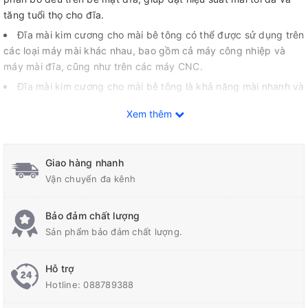
tăng tuổi thọ cho đĩa.
Đĩa mài kim cương cho mài bê tông có thể được sử dụng trên
các loại máy mài khác nhau, bao gồm cả máy công nhiệp và
máy mài đĩa, cũng như trên các máy CNC.
Đĩa mài kim cương cho mài bê tông là khả năng mài nhanh và
đạt được hiệu suất mài tối đa với chi phí thấp nhất.
Xem thêm
Lưu ý đến việc bảo vệ an toàn lao động bằng cách đeo kính
bảo hộ, khẩu trang và găng tay để tránh bụi và các hạt kim
cương bị rơi văng.
Giao hàng nhanh
Thông Tin Sản Phẩm:
Vận chuyển đa kênh
Đường kính: 4 inch /10.16 cm.
Bảo đảm chất lượng
Độ dày: 10mm
Sản phẩm bảo đảm chất lượng.
Hỗ trợ
Hotline:
088789388