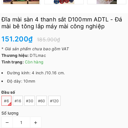
Đĩa mài sàn 4 thanh sắt D100mm ADTL - Đá
mài bê tông lắp máy mài công nghiệp
151.200₫
185.900₫
*
Giá sản phẩm chưa bao gồm VAT
Thương hiệu:
DTLmac
Tình trạng:
Còn hàng
Đường kính: 4 inch /10.16 cm.
Độ dày: 10mm
Đầu số
#6
#16
#30
#60
#120
Số lượng
–
+