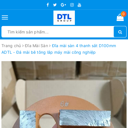
0
Toggle
navigation
Trang chủ
Đĩa Mài Sàn
Đĩa mài sàn 4 thanh sắt D100mm
ADTL - Đá mài bê tông lắp máy mài công nghiệp