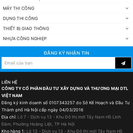
MÁY THI CÔNG
DỤNG THI CÔNG
THIẾT BỊ GIAO THÔNG
NHỰA CÔNG NGHIẸP
ĐĂNG KÝ NHẬN TIN
LIÊN HỆ
CÔNG TY CỔ PHẦN ĐẦU TƯ XÂY DỰNG VÀ THƯƠNG MẠI DTL
VIỆT NAM
Đăng ký kinh doanh số 0107343257 do Sở Kế Hoạch và Đầu Tư
Thành phố Hà Nội cấp ngày 04/03/2016
Địa chỉ:
Lô 7 - Dịch vụ 13 - Khu Đô thị mới Tây Nam Hồ Linh
Đàm, Phường Hoàng Liệt, TP Hà Nội
Kho hàng 1:
Lô 13 - Dịch vụ 13 - Khu Đô thị mới Tây Nam Hồ