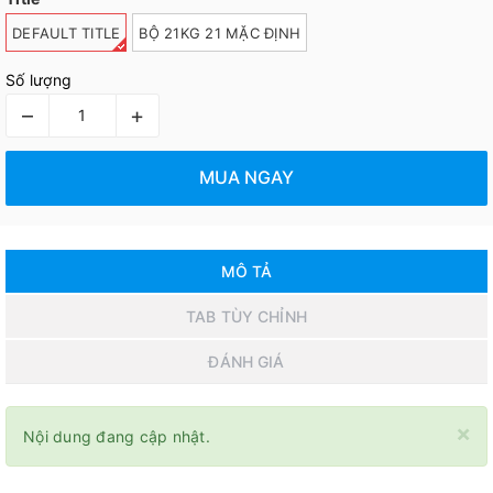
DEFAULT TITLE
BỘ 21KG 21 MẶC ĐỊNH
Số lượng
–
+
MUA NGAY
MÔ TẢ
TAB TÙY CHỈNH
ĐÁNH GIÁ
×
Nội dung đang cập nhật.