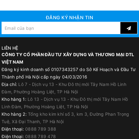
ĐĂNG KÝ NHẬN TIN
LIÊN HỆ
CÔNG TY CỔ PHẦN ĐẦU TƯ XÂY DỰNG VÀ THƯƠNG MẠI DTL
VIỆT NAM
Đăng ký kinh doanh số 0107343257 do Sở Kế Hoạch và Đầu Tư
Thành phố Hà Nội cấp ngày 04/03/2016
Địa chỉ:
Lô 7 - Dịch vụ 13 - Khu Đô thị mới Tây Nam Hồ Linh
Đàm, Phường Hoàng Liệt, TP Hà Nội
Kho hàng 1:
Lô 13 - Dịch vụ 13 - Khu Đô thị mới Tây Nam Hồ
Linh Đàm, Phường Hoàng Liệt, TP Hà Nội
Kho hàng 2:
Tổng kho kim khí số 3, km 3, Đường Phan Trọng
Tuệ, Xã Đại Thanh, TP Hà Nội
Điện thoại:
0888 789 388
Điện thoại:
0888 789 478