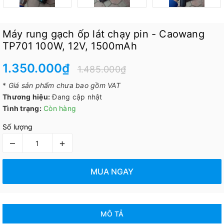
Máy rung gạch ốp lát chạy pin - Caowang
TP701 100W, 12V, 1500mAh
1.350.000₫
1.485.000₫
*
Giá sản phẩm chưa bao gồm VAT
Thương hiệu:
Đang cập nhật
Tình trạng:
Còn hàng
Số lượng
–
+
MUA NGAY
MÔ TẢ