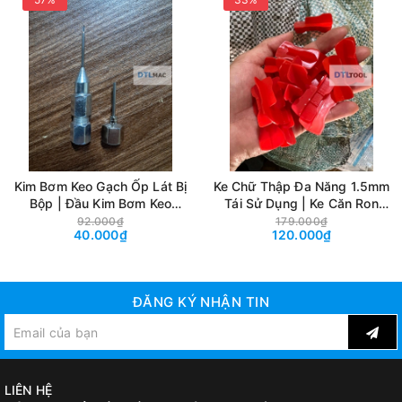
Kim Bơm Keo Gạch Ốp Lát Bị
Ke Chữ Thập Đa Năng 1.5mm
Bộp | Đầu Kim Bơm Keo
Tái Sử Dụng | Ke Căn Ron
Chống Rỗng, Gia Cố Gạch
Gạch Góc 3 Góc 4
92.000₫
179.000₫
40.000₫
120.000₫
Nền
ĐĂNG KÝ NHẬN TIN
LIÊN HỆ