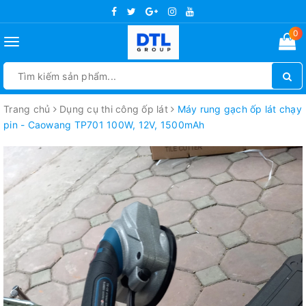
0
Toggle
navigation
Trang chủ
Dụng cụ thi công ốp lát
Máy rung gạch ốp lát chạy
pin - Caowang TP701 100W, 12V, 1500mAh