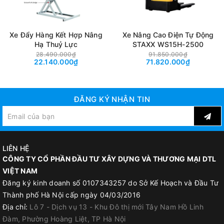
Xe Đẩy Hàng Kết Hợp Nâng
Xe Nâng Cao Điện Tự Động
Hạ Thuỷ Lực
STAXX WS15H-2500
28.490.000₫
91.850.000₫
22.140.000₫
71.820.000₫
ĐĂNG KÝ NHẬN TIN
LIÊN HỆ
CÔNG TY CỔ PHẦN ĐẦU TƯ XÂY DỰNG VÀ THƯƠNG MẠI DTL
VIỆT NAM
Đăng ký kinh doanh số 0107343257 do Sở Kế Hoạch và Đầu Tư
Thành phố Hà Nội cấp ngày 04/03/2016
Địa chỉ:
Lô 7 - Dịch vụ 13 - Khu Đô thị mới Tây Nam Hồ Linh
Đàm, Phường Hoàng Liệt, TP Hà Nội