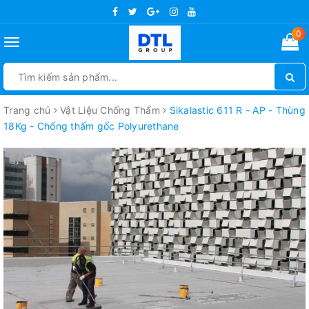
0
Toggle
navigation
Trang chủ
Vật Liệu Chống Thấm
Sikalastic 611 R - AP - Thùng
18Kg - Chống thấm gốc Polyurethane