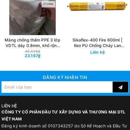
Màng chống thấm PPE 3 lớp
Sikaflex-400 Fire 600ml |
VDTL dày 0.8mm, khổ rộng
Keo PU Chống Cháy Lan
1.2m, tỷ trọng ~270g. Màng
Trám Khe Ngăn Cháy 4 Giờ
46.334₫
Liên hệ
23.167₫
chống thấm cao cấp, có cấu
tạo 3 lớp. Màng chống thấm
Polypropylene Elastomer
ĐĂNG KÝ NHẬN TIN
LIÊN HỆ
CÔNG TY CỔ PHẦN ĐẦU TƯ XÂY DỰNG VÀ THƯƠNG MẠI DTL
VIỆT NAM
Đăng ký kinh doanh số 0107343257 do Sở Kế Hoạch và Đầu Tư