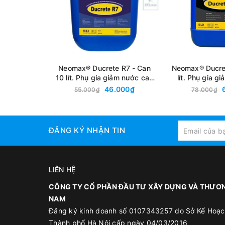
Neomax® Ducrete R7 - Can
Neomax® Ducret
10 lít. Phụ gia giảm nước cao
lít. Phụ gia g
cấp, duy trì tính công tác và
cấp, duy trì tí
46.000₫
55.000₫
78.000₫
phát triển cường độ sớm
phát triển c
ĐĂNG KÝ NHẬN TIN
LIÊN HỆ
CÔNG TY CỔ PHẦN ĐẦU TƯ XÂY DỰNG VÀ THƯƠN
NAM
Đăng ký kinh doanh số 0107343257 do Sở Kế Hoạc
Thành phố Hà Nội cấp ngày 04/03/2016