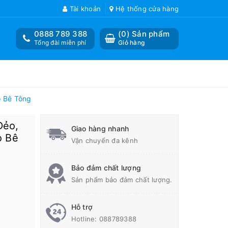
Tài khoản
Hệ thống cửa hàng
0888 789 388
(
0
) Sản phẩm
Tổng đài miễn phí
Giỏ hàng
o Bê Tông
Dẻo,
Giao hàng nhanh
o Bê
Vận chuyển đa kênh
Bảo đảm chất lượng
Sản phẩm bảo đảm chất lượng.
Hỗ trợ
Hotline:
088789388