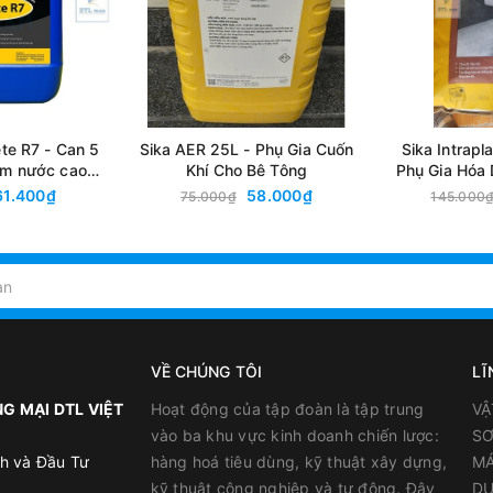
e R7 - Can 5
Sika AER 25L - Phụ Gia Cuốn
Sika Intrapl
iảm nước cao
Khí Cho Bê Tông
Phụ Gia Hóa
nh công tác và
61.400₫
58.000₫
75.000₫
145.000
ường độ sớm
VỀ CHÚNG TÔI
LĨ
G MẠI DTL VIỆT
Hoạt động của tập đoàn là tập trung
VẬ
vào ba khu vực kinh doanh chiến lược:
SƠ
h và Đầu Tư
hàng hoá tiêu dùng, kỹ thuật xây dựng,
MÁ
kỹ thuật công nghiệp và tự động. Đây
DỤ