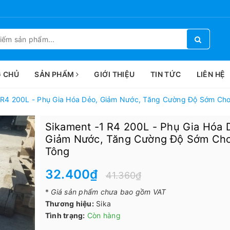
 CHỦ
SẢN PHẨM
GIỚI THIỆU
TIN TỨC
LIÊN HỆ
 R4 200L - Phụ Gia Hóa Dẻo, Giảm Nước, Tăng Cường Độ Sớm Ch
Sikament -1 R4 200L - Phụ Gia Hóa 
Giảm Nước, Tăng Cường Độ Sớm Ch
Tông
32.400₫
41.360₫
*
Giá sản phẩm chưa bao gồm VAT
Thương hiệu:
Sika
Tình trạng:
Còn hàng