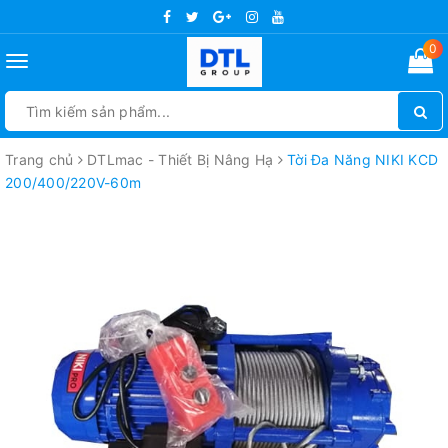
0
Toggle
navigation
Trang chủ
DTLmac - Thiết Bị Nâng Hạ
Tời Đa Năng NIKI KCD
200/400/220V-60m