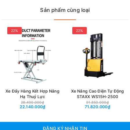
Sản phẩm cùng loại
22%
22%
Xe Đẩy Hàng Kết Hợp Nâng
Xe Nâng Cao Điện Tự Động
Hạ Thuỷ Lực
STAXX WS15H-2500
28.490.000₫
91.850.000₫
22.140.000₫
71.820.000₫
ĐĂNG KÝ NHẬN TIN