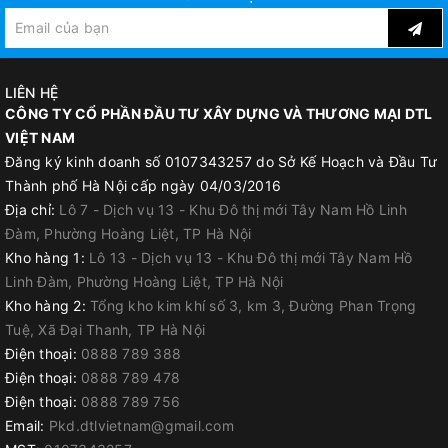
LIÊN HỆ
CÔNG TY CỔ PHẦN ĐẦU TƯ XÂY DỰNG VÀ THƯƠNG MẠI DTL
VIỆT NAM
Đăng ký kinh doanh số 0107343257 do Sở Kế Hoạch và Đầu Tư
Thành phố Hà Nội cấp ngày 04/03/2016
Địa chỉ:
Lô 7 - Dịch vụ 13 - Khu Đô thị mới Tây Nam Hồ Linh
Đàm, Phường Hoàng Liệt, TP Hà Nội
Kho hàng 1:
Lô 13 - Dịch vụ 13 - Khu Đô thị mới Tây Nam Hồ
Linh Đàm, Phường Hoàng Liệt, TP Hà Nội
Kho hàng 2:
Tổng kho kim khí số 3, km 3, Đường Phan Trọng
Tuệ, Xã Đại Thanh, TP Hà Nội
Điện thoại:
0888 789 388
Điện thoại:
0888 789 478
Điện thoại:
0888 789 756
Email:
Pkd.dtlvietnam@gmail.com