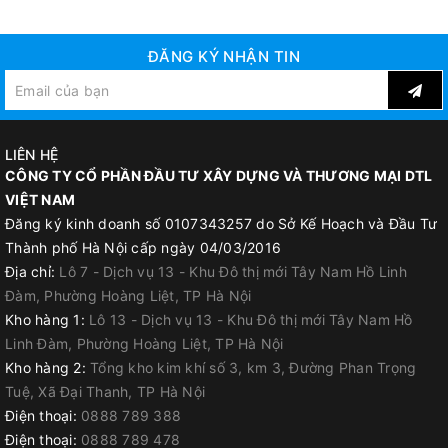
ĐĂNG KÝ NHẬN TIN
LIÊN HỆ
CÔNG TY CỔ PHẦN ĐẦU TƯ XÂY DỰNG VÀ THƯƠNG MẠI DTL
VIỆT NAM
Đăng ký kinh doanh số 0107343257 do Sở Kế Hoạch và Đầu Tư
Thành phố Hà Nội cấp ngày 04/03/2016
Địa chỉ:
Lô 7 - Dịch vụ 13 - Khu Đô thị mới Tây Nam Hồ Linh
Đàm, Phường Hoàng Liệt, TP Hà Nội
Kho hàng 1:
Lô 13 - Dịch vụ 13 - Khu Đô thị mới Tây Nam Hồ
Linh Đàm, Phường Hoàng Liệt, TP Hà Nội
Kho hàng 2:
Tổng kho kim khí số 3, km 3, Đường Phan Trọng
Tuệ, Xã Đại Thanh, TP Hà Nội
Điện thoại:
0888 789 388
Điện thoại:
0888 789 478