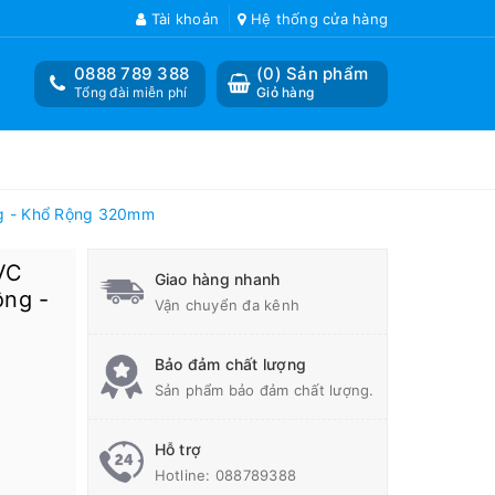
Tài khoản
Hệ thống cửa hàng
0888 789 388
(
0
) Sản phẩm
Tổng đài miễn phí
Giỏ hàng
g - Khổ Rộng 320mm
VC
Giao hàng nhanh
ông -
Vận chuyển đa kênh
Bảo đảm chất lượng
Sản phẩm bảo đảm chất lượng.
Hỗ trợ
Hotline:
088789388