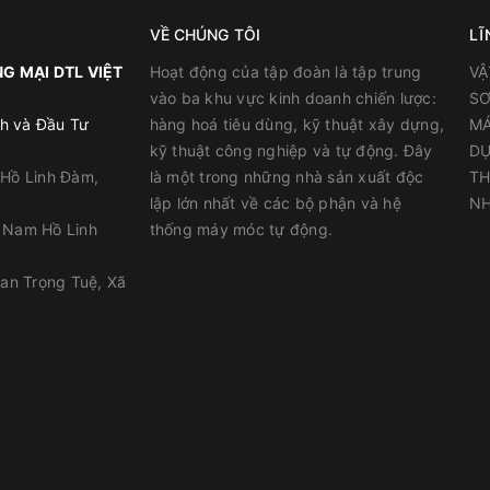
ồm bể chứa nước ăn, bể chứa nước thải, đập, bể bơi, tường tầng
máy và nhiều công trình xây dựng khác.
VỀ CHÚNG TÔI
LĨ
G MẠI DTL VIỆT
Hoạt động của tập đoàn là tập trung
VẬ
vào ba khu vực kinh doanh chiến lược:
SƠ
h và Đầu Tư
hàng hoá tiêu dùng, kỹ thuật xây dựng,
MÁ
kỹ thuật công nghiệp và tự động. Đây
DỤ
 Hồ Linh Đàm,
là một trong những nhà sản xuất độc
TH
lập lớn nhất về các bộ phận và hệ
NH
y Nam Hồ Linh
thống máy móc tự động.
han Trọng Tuệ, Xã