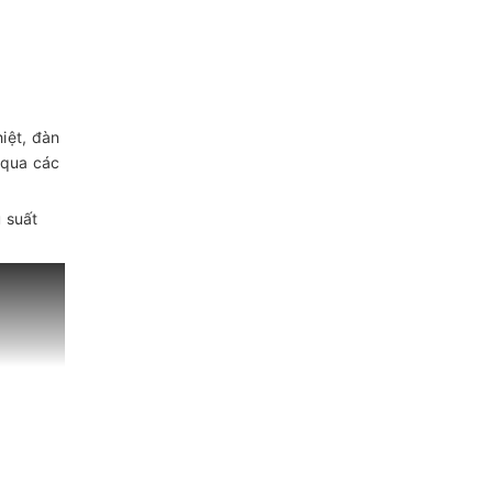
iệt, đàn
 qua các
 suất