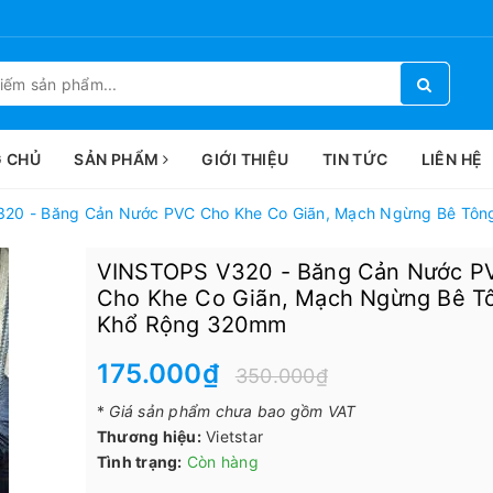
 CHỦ
SẢN PHẨM
GIỚI THIỆU
TIN TỨC
LIÊN HỆ
20 - Băng Cản Nước PVC Cho Khe Co Giãn, Mạch Ngừng Bê Tôn
VINSTOPS V320 - Băng Cản Nước P
Cho Khe Co Giãn, Mạch Ngừng Bê T
Khổ Rộng 320mm
175.000₫
350.000₫
*
Giá sản phẩm chưa bao gồm VAT
Thương hiệu:
Vietstar
Tình trạng:
Còn hàng