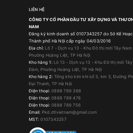
Các ứng dụng tích hợp của Vinstops bao g
sàn tầng hầm, đường hầm, cống, vách thang 
LIÊN HỆ
CÔNG TY CỔ PHẦN ĐẦU TƯ XÂY DỰNG VÀ THƯƠN
NAM
Đăng ký kinh doanh số 0107343257 do Sở Kế Hoạc
Thành phố Hà Nội cấp ngày 04/03/2016
Địa chỉ:
Lô 7 - Dịch vụ 13 - Khu Đô thị mới Tây Nam
Phường Hoàng Liệt, TP Hà Nội
Kho hàng 1:
Lô 13 - Dịch vụ 13 - Khu Đô thị mới Tâ
Đàm, Phường Hoàng Liệt, TP Hà Nội
Kho hàng 2:
Tổng kho kim khí số 3, km 3, Đường P
Đại Thanh, TP Hà Nội
Điện thoại:
0888 789 388
Điện thoại:
0888 789 478
Điện thoại:
0888 789 756
Email:
Pkd.dtlvietnam@gmail.com
MST:
0107343257