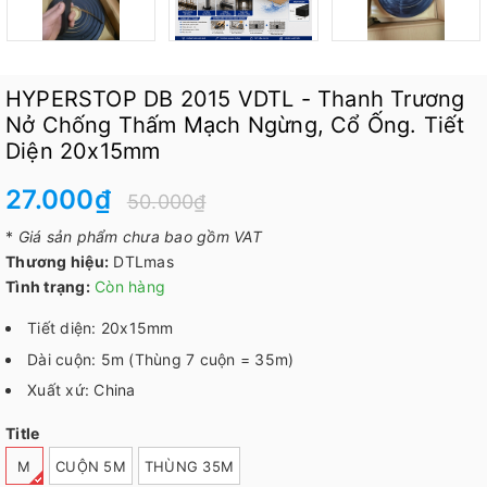
HYPERSTOP DB 2015 VDTL - Thanh Trương
Nở Chống Thấm Mạch Ngừng, Cổ Ống. Tiết
Diện 20x15mm
27.000₫
50.000₫
*
Giá sản phẩm chưa bao gồm VAT
Thương hiệu:
DTLmas
Tình trạng:
Còn hàng
Tiết diện: 20x15mm
Dài cuộn: 5m (Thùng 7 cuộn = 35m)
Xuất xứ: China
Title
M
CUỘN 5M
THÙNG 35M