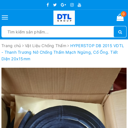
0
Toggle
navigation
Trang chủ
Vật Liệu Chống Thấm
HYPERSTOP DB 2015 VDTL
- Thanh Trương Nở Chống Thấm Mạch Ngừng, Cổ Ống. Tiết
Diện 20x15mm