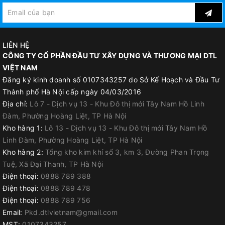
LIÊN HỆ
CÔNG TY CỔ PHẦN ĐẦU TƯ XÂY DỰNG VÀ THƯƠNG MẠI DTL
VIỆT NAM
Đăng ký kinh doanh số 0107343257 do Sở Kế Hoạch và Đầu Tư
Thành phố Hà Nội cấp ngày 04/03/2016
Địa chỉ:
Lô 7 - Dịch vụ 13 - Khu Đô thị mới Tây Nam Hồ Linh
Đàm, Phường Hoàng Liệt, TP Hà Nội
Kho hàng 1:
Lô 13 - Dịch vụ 13 - Khu Đô thị mới Tây Nam Hồ
Linh Đàm, Phường Hoàng Liệt, TP Hà Nội
Kho hàng 2:
Tổng kho kim khí số 3, km 3, Đường Phan Trọng
Băng trương nở Hyperstop DB 2015 ưa nước sử dụng trên bê
Tuệ, Xã Đại Thanh, TP Hà Nội
tông, được lắp đặt đơn giản bằng cách đóng đinh và sử dụng
Điện thoại:
0888 789 388
keo kết dính ưa nước. Khi tiếp xúc với nước, các thành phần ưa
Điện thoại:
0888 789 478
nước phản ứng và phồng lên đến hơn 200 % so với kích thước
Điện thoại:
0888 789 756
ban đầu để tạo thành lớp chắn nước.
Email:
Pkd.dtlvietnam@gmail.com
MST:
0107343257