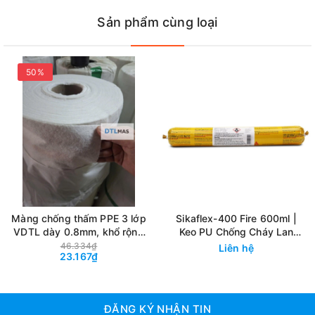
ướt.
Sản phẩm cùng loại
Không độc hại tạo điều kiện thi công an toàn, phù hợp cho bể
nước ăn uống sinh hoạt.
50%
Sử dụng
Màng chống thấm PPE 3 lớp
Sikaflex-400 Fire 600ml |
VDTL dày 0.8mm, khổ rộng
Keo PU Chống Cháy Lan
1.2m, tỷ trọng ~270g. Màng
Trám Khe Ngăn Cháy 4 Giờ
46.334₫
Liên hệ
23.167₫
chống thấm cao cấp, có cấu
tạo 3 lớp. Màng chống thấm
Polypropylene Elastomer
ĐĂNG KÝ NHẬN TIN