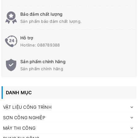
Bảo đảm chất lượng
Sản phẩm bảo đảm chất lượng.
Hỗ trợ
Hotline:
088789388
Sản phẩm chính hãng
Sản phẩm chính hãng
Mô tả và quy cách đóng gói
DANH MỤC
Màu sắc: Trắng
VẬT LIỆU CÔNG TRÌNH
Chiều dày: 0.6mm
SƠN CÔNG NGHIỆP
Dạng màng 3 lớp, mặt nhám
Đóng gói: Cuộn 60m2 (1,2m x 50m)
MÁY THI CÔNG