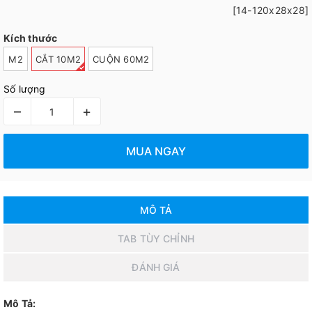
[14-120x28x28]
Kích thước
M2
CẮT 10M2
CUỘN 60M2
Số lượng
–
+
MUA NGAY
MÔ TẢ
TAB TÙY CHỈNH
ĐÁNH GIÁ
Mô Tả: