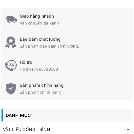
Giao hàng nhanh
Vận chuyển đa kênh
Bảo đảm chất lượng
Sản phẩm bảo đảm chất lượng.
Hỗ trợ
Hotline:
088789388
MÔ TẢ:
Sản phẩm chính hãng
Neomax A108
là sản phẩm hợp chất chống thấm đàn hồi, được
Sản phẩm chính hãng
làm từ 100% nhựa acrylic gốc nước, có tính đàn hồi cao và khả
năng che phủ các vết nứt tốt. Được thiết kế dạng lỏng và dễ thi
công, sản phẩm này tạo thành lớp phủ đàn hồi, mềm dẻo, và
DANH MỤC
bám dính tuyệt vời trên nền vữa và bê tông.
Neomax A108 cũng có khả năng chống thuỷ phân và tia UV, là
VẬT LIỆU CÔNG TRÌNH