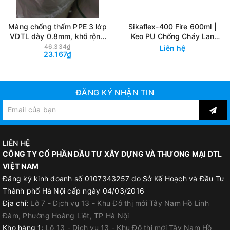
ỨNG DỤNG:
Màng chống thấm PPE 3 lớp
Sikaflex-400 Fire 600ml |
Tạo lớp phủ chống thấm cho tường ngoài nhà.
VDTL dày 0.8mm, khổ rộng
Keo PU Chống Cháy Lan
Bảo vệ mái và sê nô mái khỏi thấm nước.
1.2m, tỷ trọng ~270g. Màng
Trám Khe Ngăn Cháy 4 Giờ
46.334₫
Liên hệ
23.167₫
chống thấm cao cấp, có cấu
Chống thấm cho sân thượng, sân phơi.
tạo 3 lớp. Màng chống thấm
Bảo vệ ban công, lô gia khỏi thấm.
Polypropylene Elastomer
Ứng dụng trong các khu vệ sinh.
ĐĂNG KÝ NHẬN TIN
Chống thấm cho bể bơi và bể cứu hoả.
LIÊN HỆ
CÔNG TY CỔ PHẦN ĐẦU TƯ XÂY DỰNG VÀ THƯƠNG MẠI DTL
VIỆT NAM
Đăng ký kinh doanh số 0107343257 do Sở Kế Hoạch và Đầu Tư
Thành phố Hà Nội cấp ngày 04/03/2016
Địa chỉ:
Lô 7 - Dịch vụ 13 - Khu Đô thị mới Tây Nam Hồ Linh
Đàm, Phường Hoàng Liệt, TP Hà Nội
Kho hàng 1:
Lô 13 - Dịch vụ 13 - Khu Đô thị mới Tây Nam Hồ