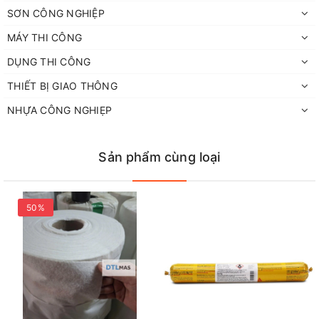
lựa chọn lý tưởng để tạo lớp phủ chống thấm cho nhiều bề mặt
SƠN CÔNG NGHIỆP
như tường ngoài nhà, mái, sân thượng, bể bơi, và nhiều vị trí
khác.
MÁY THI CÔNG
DỤNG THI CÔNG
THIẾT BỊ GIAO THÔNG
NHỰA CÔNG NGHIẸP
Sản phẩm cùng loại
50%