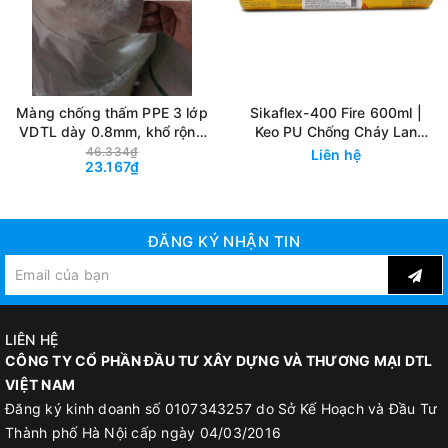
ƯU ĐIỂM
Neomax C102 Flex có nhiều ưu điểm hấp dẫn:
Màng chống thấm PPE 3 lớp
Sikaflex-400 Fire 600ml |
VDTL dày 0.8mm, khổ rộng
Keo PU Chống Cháy Lan
Thi công dễ dàng bằng chổi quét, con lăn và các thiết bị
1.2m, tỷ trọng ~270g. Màng
Trám Khe Ngăn Cháy 4 Giờ
46.334₫
Liên hệ
phun chuyên dụng.
23.167₫
chống thấm cao cấp, có cấu
Có thể thi công trên nền ẩm.
tạo 3 lớp. Màng chống thấm
Polypropylene Elastomer
Khả năng bám dính tuyệt vời với bề mặt.
ĐĂNG KÝ NHẬN TIN
Tính đàn hồi cao.
Chống lại vết nứt của nền hiệu quả.
Không độc hại, không gây ô nhiễm nguồn nước khi tiếp xúc
trực tiếp.
LIÊN HỆ
Có thể sử dụng cho việc thi công bể chứa nước uống.
CÔNG TY CỔ PHẦN ĐẦU TƯ XÂY DỰNG VÀ THƯƠNG MẠI DTL
VIỆT NAM
Đăng ký kinh doanh số 0107343257 do Sở Kế Hoạch và Đầu Tư
THÔNG TIN SẢN PHẨM
Thành phố Hà Nội cấp ngày 04/03/2016