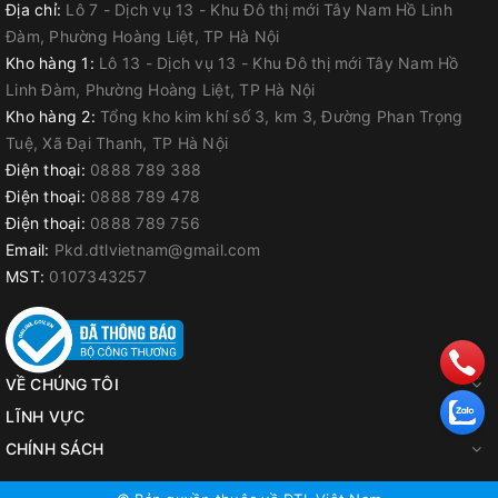
Địa chỉ:
Lô 7 - Dịch vụ 13 - Khu Đô thị mới Tây Nam Hồ Linh
Thành phần A:
Đàm, Phường Hoàng Liệt, TP Hà Nội
Trạng thái: Dạng bột.
Kho hàng 1:
Lô 13 - Dịch vụ 13 - Khu Đô thị mới Tây Nam Hồ
Linh Đàm, Phường Hoàng Liệt, TP Hà Nội
Màu sắc: Màu xám.
Kho hàng 2:
Tổng kho kim khí số 3, km 3, Đường Phan Trọng
Thành phần B:
Tuệ, Xã Đại Thanh, TP Hà Nội
Trạng thái: Dạng lỏng.
Điện thoại:
0888 789 388
Điện thoại:
0888 789 478
Màu sắc: Màu trắng sữa.
Điện thoại:
0888 789 756
QUY CÁCH:
Email:
Pkd.dtlvietnam@gmail.com
Bộ 20 kg:
MST:
0107343257
Thành phần A: 12.6 kg.
Thành phần B: 7.4 kg.
VỀ CHÚNG TÔI
LĨNH VỰC
CHÍNH SÁCH