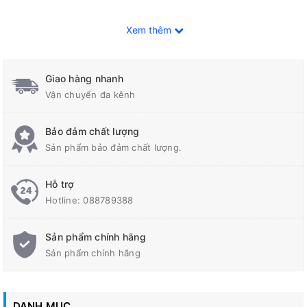
Mái, sê nô mái
Xem thêm
Sân thượng, sân phơi
Ban công, lô gia
Giao hàng nhanh
Bồn trồng cây, bồn hoa
Vận chuyển đa kênh
Khu vệ sinh
Sàn tầng hầm, vách tầng hầm, hố pít thang máy
Bảo đảm chất lượng
Bể bơi, bể nước cứu hoả
Sản phẩm bảo đảm chất lượng.
Bể chứa nước sinh hoạt
Bể nuôi sinh vật cảnh
Hỗ trợ
Các hạng mục phần ngầm khác
Hotline:
088789388
Sản phẩm chính hãng
Sản phẩm chính hãng
DANH MỤC